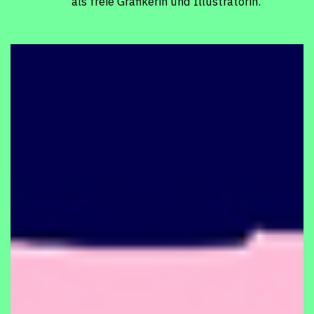
format+
als freie Grafikerin und Illustratorin.