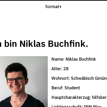
format+
Hören
Internati
h bin Niklas Buchfink.
Name: Niklas Buchfink
Alter: 28
Wohnort: Schwäbisch Gmün
Beruf: Student
Hauptcharakterzug: hilfsbere
Lieblingsschrift: IBM Plex