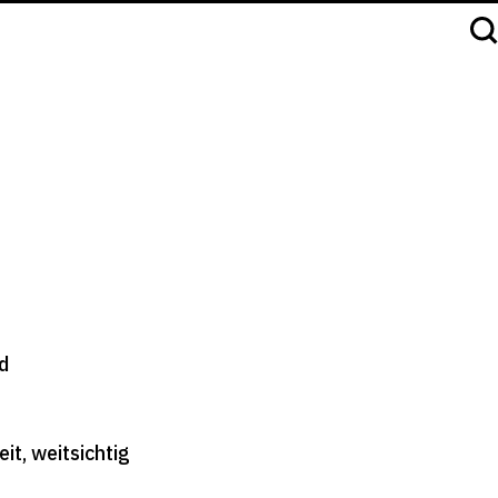
onal
format+
d
it, weitsichtig